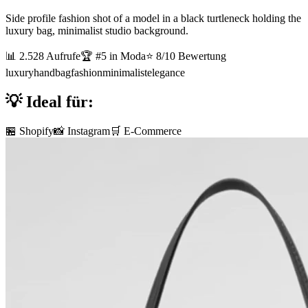
Side profile fashion shot of a model in a black turtleneck holding the
luxury bag, minimalist studio background.
📊
2.528
Aufrufe
🏆 #
5
in
Moda
⭐
8
/10 Bewertung
luxury
handbag
fashion
minimalist
elegance
💡 Ideal für:
🏪 Shopify
📸 Instagram
🛒 E-Commerce