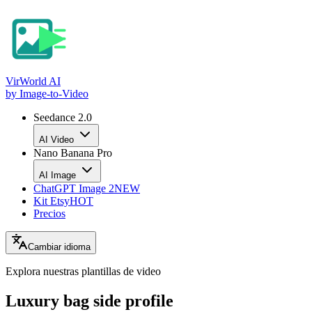
VirWorld
AI
by Image-to-Video
Seedance 2.0
AI Video
Nano Banana Pro
AI Image
ChatGPT Image 2
NEW
Kit Etsy
HOT
Precios
Cambiar idioma
Explora nuestras
plantillas de video
Luxury bag side profile