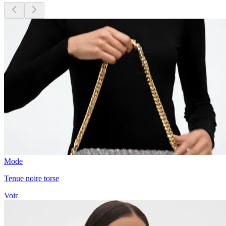
Mode
Tenue noire torse
Voir