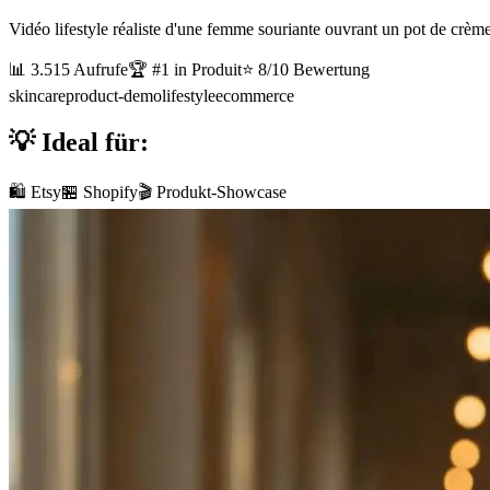
Vidéo lifestyle réaliste d'une femme souriante ouvrant un pot de crème
📊
3.515
Aufrufe
🏆 #
1
in
Produit
⭐
8
/10 Bewertung
skincare
product-demo
lifestyle
ecommerce
💡 Ideal für:
🛍️ Etsy
🏪 Shopify
🎬 Produkt-Showcase