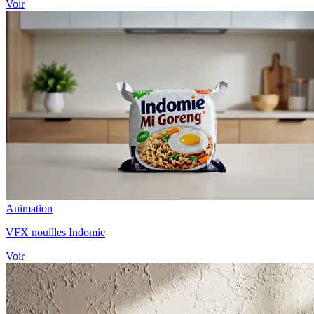
Voir
Animation
VFX nouilles Indomie
Voir