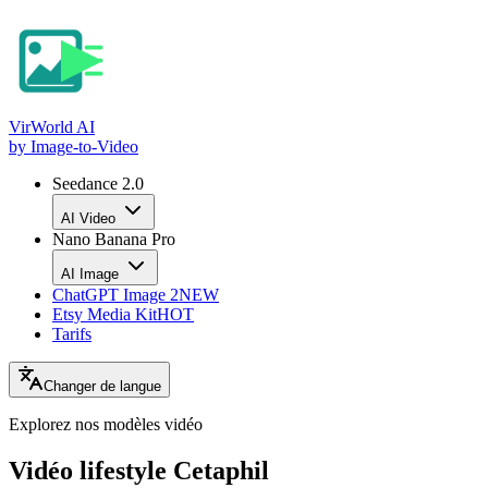
VirWorld
AI
by Image-to-Video
Seedance 2.0
AI Video
Nano Banana Pro
AI Image
ChatGPT Image 2
NEW
Etsy Media Kit
HOT
Tarifs
Changer de langue
Explorez nos
modèles vidéo
Vidéo lifestyle Cetaphil