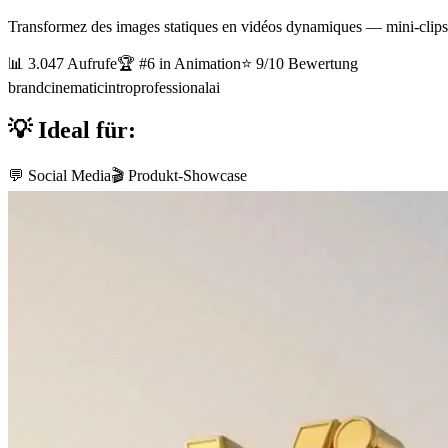
Transformez des images statiques en vidéos dynamiques — mini-clips
📊
3.047
Aufrufe
🏆 #
6
in
Animation
⭐
9
/10 Bewertung
brand
cinematic
intro
professional
ai
💡 Ideal für:
💬 Social Media
🎬 Produkt-Showcase