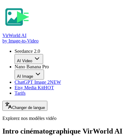
VirWorld
AI
by Image-to-Video
Seedance 2.0
AI Video
Nano Banana Pro
AI Image
ChatGPT Image 2
NEW
Etsy Media Kit
HOT
Tarifs
Changer de langue
Explorez nos
modèles vidéo
Intro cinématographique VirWorld AI