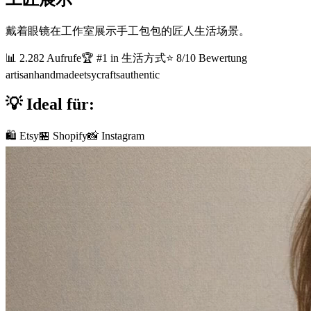
戴着眼镜在工作室展示手工包包的匠人生活场景。
📊
2.282
Aufrufe
🏆 #
1
in
生活方式
⭐
8
/10 Bewertung
artisan
handmade
etsy
crafts
authentic
💡 Ideal für:
🛍️ Etsy
🏪 Shopify
📸 Instagram