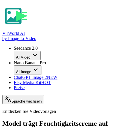
VirWorld
AI
by Image-to-Video
Seedance 2.0
AI Video
Nano Banana Pro
AI Image
ChatGPT Image 2
NEW
Etsy Media Kit
HOT
Preise
Sprache wechseln
Entdecken Sie
Videovorlagen
Model trägt Feuchtigkeitscreme auf