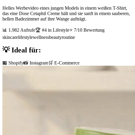
Helles Werbevideo eines jungen Models in einem weißen T-Shirt,
das eine Dose Cetaphil Creme hält und sie sanft in einem sauberen,
hellen Badezimmer auf ihre Wange aufträgt.
📊
1.982
Aufrufe
🏆 #
4
in
Lifestyle
⭐
7
/10 Bewertung
skincare
lifestyle
wellness
beauty
routine
💡 Ideal für:
🏪 Shopify
📸 Instagram
🛒 E-Commerce