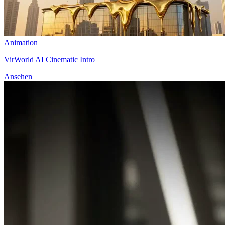
Animation
VirWorld AI Cinematic Intro
Ansehen