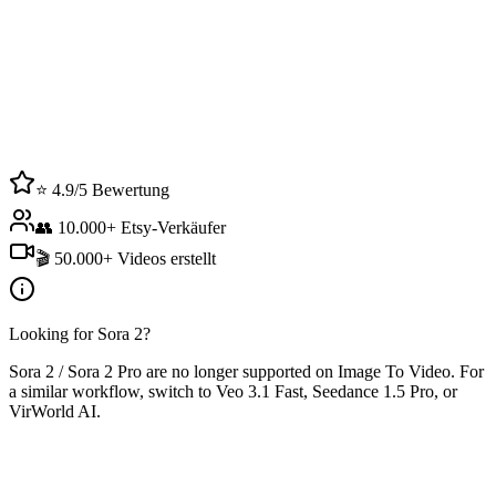
E
⭐ 4.9/5 Bewertung
Etsy Verified Tool
👥 10.000+ Etsy-Verkäufer
🎬 50.000+ Videos erstellt
Looking for Sora 2?
Sora 2 / Sora 2 Pro are no longer supported on Image To Video. For
a similar workflow, switch to Veo 3.1 Fast, Seedance 1.5 Pro, or
VirWorld AI.
Starten mit
Etsy Video-Ersteller