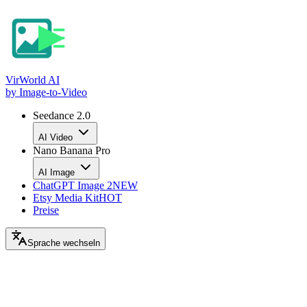
VirWorld
AI
by Image-to-Video
Seedance 2.0
AI Video
Nano Banana Pro
AI Image
ChatGPT Image 2
NEW
Etsy Media Kit
HOT
Preise
Sprache wechseln