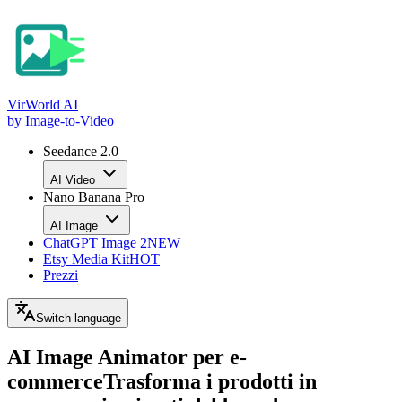
VirWorld
AI
by Image-to-Video
Seedance 2.0
AI Video
Nano Banana Pro
AI Image
ChatGPT Image 2
NEW
Etsy Media Kit
HOT
Prezzi
Switch language
AI Image Animator per e-
commerce
Trasforma i prodotti in