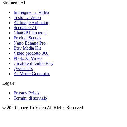
Strumenti AI
Immagine → Video
Testo → Video
AI Image Animator
Seedance 2.0
ChatGPT Image 2
Product Scenes
Nano Banana Pro
Etsy Media Kit
Video prodotto 360
Photo AI Video
Creatore di video Etsy
Qwen TTs
AI Music Generator
Legale
Privacy Policy
Termini di servizio
©
2026
Image To Video
All Rights Reserved.