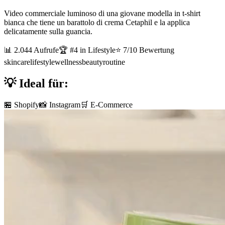
Video commerciale luminoso di una giovane modella in t-shirt
bianca che tiene un barattolo di crema Cetaphil e la applica
delicatamente sulla guancia.
📊
2.044
Aufrufe
🏆 #
4
in
Lifestyle
⭐
7
/10 Bewertung
skincare
lifestyle
wellness
beauty
routine
💡 Ideal für:
🏪 Shopify
📸 Instagram
🛒 E-Commerce